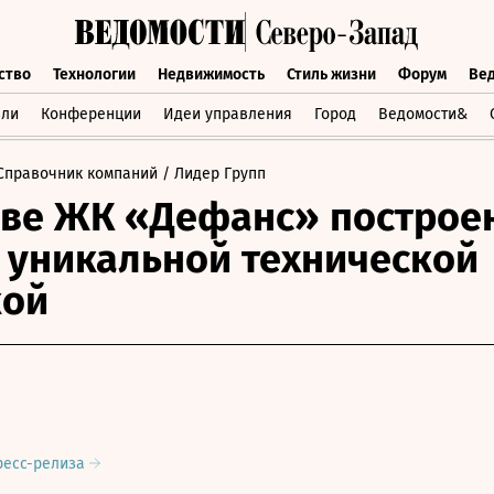
ство
Технологии
Недвижимость
Стиль жизни
Форум
Ве
бщество
Технологии
Недвижимость
Стиль жизни
Форум
вли
Конференции
Идеи управления
Город
Ведомости&
Справочник компаний
/ Лидер Групп
аве ЖК «Дефанс» построе
с уникальной технической
кой
ресс-релиза