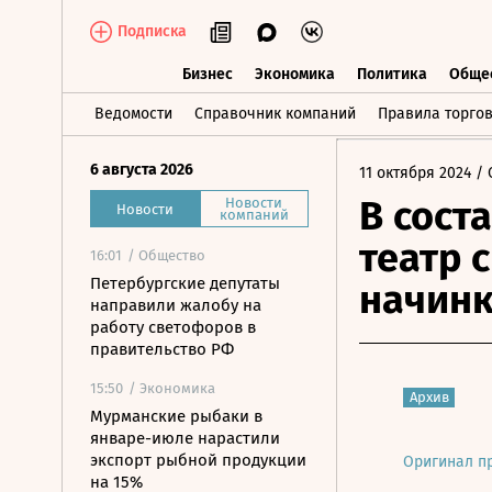
Подписка
Бизнес
Экономика
Политика
Обще
Бизнес
Экономика
Политика
О
Ведомости
Справочник компаний
Правила торго
6 августа 2026
11 октября 2024
/ 
В сост
Новости
Новости
компаний
театр 
16:01
/ Общество
Петербургские депутаты
начин
направили жалобу на
работу светофоров в
правительство РФ
15:50
/ Экономика
Архив
Мурманские рыбаки в
январе-июле нарастили
экспорт рыбной продукции
Оригинал п
на 15%