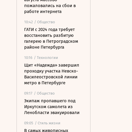
пожаловались на сбои в
работе интернета
10:42
/ Общество
ГАТИ с 2024 года требует
восстановить разбитую
галерею в Петроградском
районе Петербурга
10:16
/ Технологии
Щит «Надежда» завершил
проходку участка Невско-
Василеостровской линии
метро в Петербурге
09:17
/ Общество
Экипаж пропавшего под
Иркутском самолета из
Ленобласти эвакуировали
09:05
/ Стиль жизни
В самых живописных