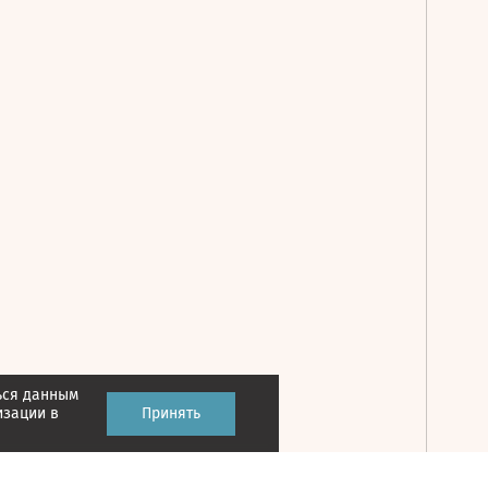
ься данным
Принять
изации в