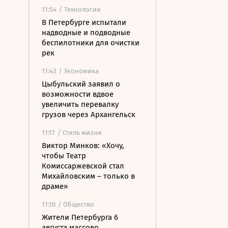
11:54
/ Технологии
В Петербурге испытали
надводные и подводные
беспилотники для очистки
рек
11:43
/ Экономика
Цыбульский заявил о
возможности вдвое
увеличить перевалку
грузов через Архангельск
11:17
/ Стиль жизни
Виктор Минков: «Хочу,
чтобы Театр
Комиссаржевской стал
Михайловским – только в
драме»
11:10
/ Общество
Жители Петербурга 6
августа массово