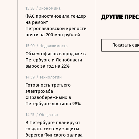
15:38
/ Экономика
ДРУГИЕ ПРЕ
ФАС приостановила тендер
на ремонт
Петропавловской крепости
почти за 200 млн рублей
Показать ещ
15:09
/ Недвижимость
Объем офисов в продаже в
Петербурге и Ленобласти
вырос за год на 22%
14:59
/ Технологии
Готовность третьего
электрохаба
«Правобережный» в
Петербурге достигла 98%
14:25
/ Общество
В Петербурге планируют
создать систему защиты
берегов Финского залива