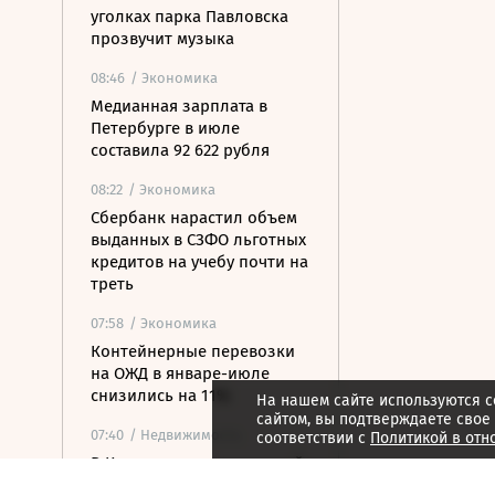
уголках парка Павловска
прозвучит музыка
08:46
/ Экономика
Медианная зарплата в
Петербурге в июле
составила 92 622 рубля
08:22
/ Экономика
Сбербанк нарастил объем
выданных в СЗФО льготных
кредитов на учебу почти на
треть
07:58
/ Экономика
Контейнерные перевозки
на ОЖД в январе-июле
снизились на 11%
На нашем сайте используются c
сайтом, вы подтверждаете свое
07:40
/ Недвижимость
соответствии с
Политикой в отн
В Карелии построят новый
туристско-рекреационный