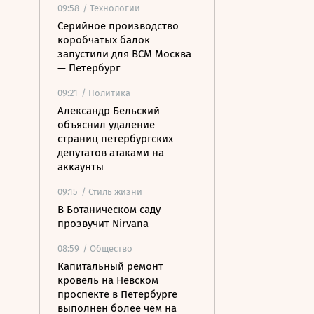
09:58
/ Технологии
Серийное производство
коробчатых балок
запустили для ВСМ Москва
— Петербург
09:21
/ Политика
Александр Бельский
объяснил удаление
страниц петербургских
депутатов атаками на
аккаунты
09:15
/ Стиль жизни
В Ботаническом саду
прозвучит Nirvana
08:59
/ Общество
Капитальный ремонт
кровель на Невском
проспекте в Петербурге
выполнен более чем на