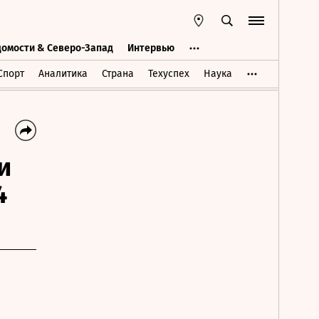
домости & Северо-Запад
Интервью
Ведомости & Северо-Запад
Интервью
Спорт
Аналитика
Страна
Техуспех
Наука
и
4