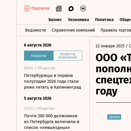
Подписка
Бизнес
Экономика
Политика
Обще
Бизнес
Экономика
Политика
О
Ведомости
Справочник компаний
Правила торго
6 августа 2026
22 января 2025
/ 
ООО «Т
Новости
Новости
компаний
пополн
06:04
/ Общество
Петербуржцы в первом
спецте
полугодии 2026 года стали
реже летать в Калининград
году
5 августа 2026
15:53
/ Общество
Почти 200 000 должников
Архив
из Петербурга включили в
список «невыездных»