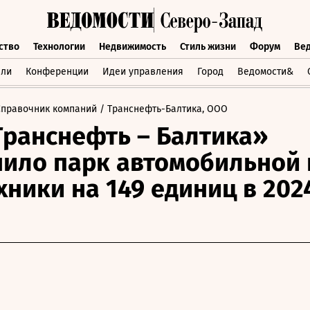
ство
Технологии
Недвижимость
Стиль жизни
Форум
Ве
бщество
Технологии
Недвижимость
Стиль жизни
Форум
вли
Конференции
Идеи управления
Город
Ведомости&
Справочник компаний
/ Транснефть-Балтика, ООО
ранснефть – Балтика»
ило парк автомобильной 
хники на 149 единиц в 202