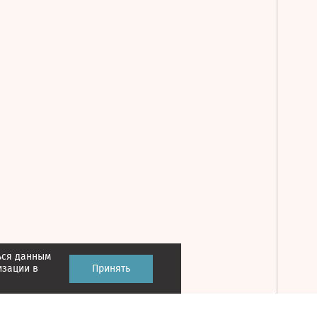
ься данным
Принять
изации в