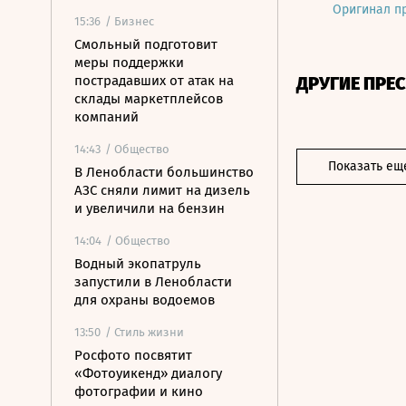
Оригинал п
15:36
/ Бизнес
Смольный подготовит
меры поддержки
пострадавших от атак на
ДРУГИЕ ПРЕ
склады маркетплейсов
компаний
14:43
/ Общество
Показать ещ
В Ленобласти большинство
АЗС сняли лимит на дизель
и увеличили на бензин
14:04
/ Общество
Водный экопатруль
запустили в Ленобласти
для охраны водоемов
13:50
/ Стиль жизни
Росфото посвятит
«Фотоуикенд» диалогу
фотографии и кино