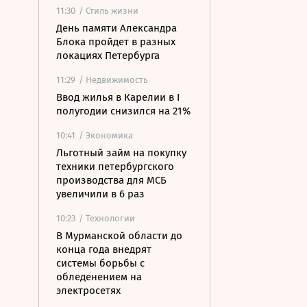
11:30
/ Стиль жизни
День памяти Александра
Блока пройдет в разных
локациях Петербурга
11:29
/ Недвижимость
Ввод жилья в Карелии в I
полугодии снизился на 21%
10:41
/ Экономика
Льготный займ на покупку
техники петербургского
производства для МСБ
увеличили в 6 раз
10:23
/ Технологии
В Мурманской области до
конца года внедрят
системы борьбы с
обледенением на
электросетях