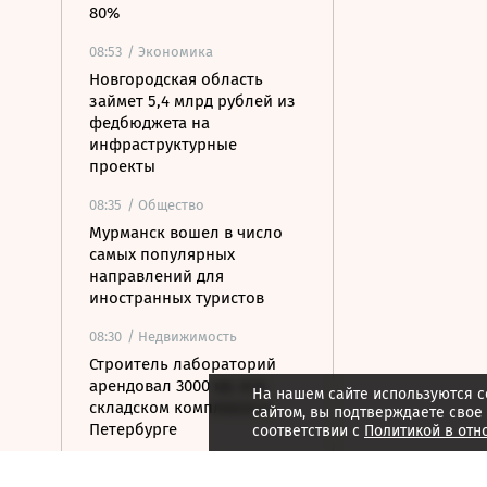
80%
08:53
/ Экономика
Новгородская область
займет 5,4 млрд рублей из
федбюджета на
инфраструктурные
проекты
08:35
/ Общество
Мурманск вошел в число
самых популярных
направлений для
иностранных туристов
08:30
/ Недвижимость
Строитель лабораторий
арендовал 3000 кв. м в
На нашем сайте используются c
складском комплексе в
сайтом, вы подтверждаете свое
Петербурге
соответствии с
Политикой в отн
07:54
/ Политика