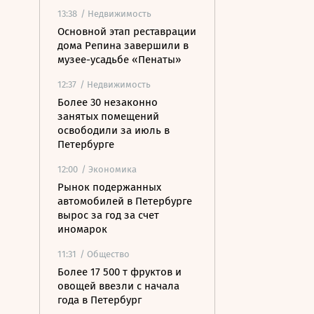
13:38
/ Недвижимость
Основной этап реставрации
дома Репина завершили в
музее-усадьбе «Пенаты»
12:37
/ Недвижимость
Более 30 незаконно
занятых помещений
освободили за июль в
Петербурге
12:00
/ Экономика
Рынок подержанных
автомобилей в Петербурге
вырос за год за счет
иномарок
11:31
/ Общество
Более 17 500 т фруктов и
овощей ввезли с начала
года в Петербург