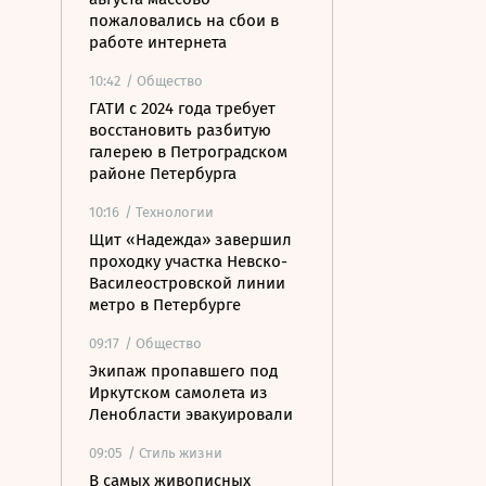
пожаловались на сбои в
работе интернета
10:42
/ Общество
ГАТИ с 2024 года требует
восстановить разбитую
галерею в Петроградском
районе Петербурга
10:16
/ Технологии
Щит «Надежда» завершил
проходку участка Невско-
Василеостровской линии
метро в Петербурге
09:17
/ Общество
Экипаж пропавшего под
Иркутском самолета из
Ленобласти эвакуировали
09:05
/ Стиль жизни
В самых живописных