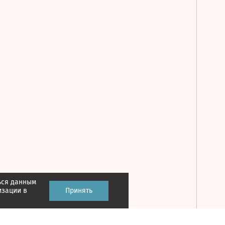
ься данным
Принять
изации в