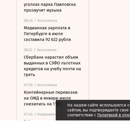
уголках парка Павловска
прозвучит музыка
08:46
/ Экономика
Медианная зарплата в
Петербурге в июле
составила 92 622 рубля
08:22
/ Экономика
Сбербанк нарастил объем
выданных в СЗФО льготных
кредитов на учебу почти на
треть
07:58
/ Экономика
Контейнерные перевозки
на ОЖД в январе-июле
снизились на 11%
На нашем сайте используются c
сайтом, вы подтверждаете свое
07:40
/ Недвижимость
соответствии с
Политикой в отн
В Карелии построят новый
туристско-рекреационный