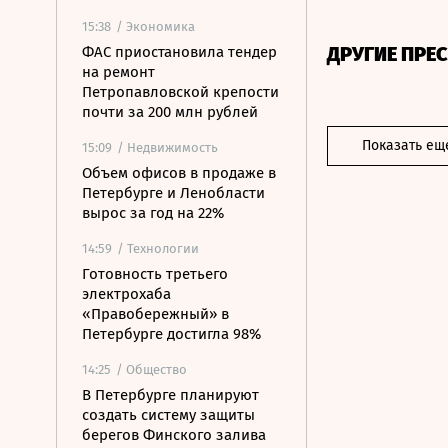
15:38
/ Экономика
ДРУГИЕ ПРЕ
ФАС приостановила тендер
на ремонт
Петропавловской крепости
почти за 200 млн рублей
Показать ещ
15:09
/ Недвижимость
Объем офисов в продаже в
Петербурге и Ленобласти
вырос за год на 22%
14:59
/ Технологии
Готовность третьего
электрохаба
«Правобережный» в
Петербурге достигла 98%
14:25
/ Общество
В Петербурге планируют
создать систему защиты
берегов Финского залива