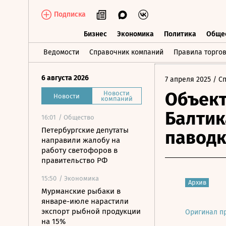
Подписка
Бизнес
Экономика
Политика
Обще
Бизнес
Экономика
Политика
О
Ведомости
Справочник компаний
Правила торго
6 августа 2026
7 апреля 2025
/ С
Объект
Новости
Новости
компаний
Балтик
16:01
/ Общество
Петербургские депутаты
паводк
направили жалобу на
работу светофоров в
правительство РФ
15:50
/ Экономика
Архив
Мурманские рыбаки в
январе-июле нарастили
экспорт рыбной продукции
Оригинал п
на 15%