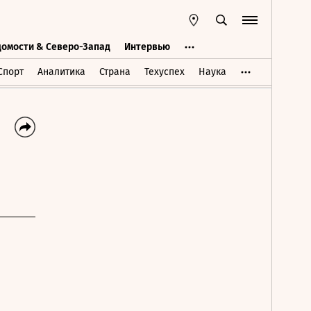
домости & Северо-Запад
Интервью
Ведомости & Северо-Запад
Интервью
Спорт
Аналитика
Страна
Техуспех
Наука