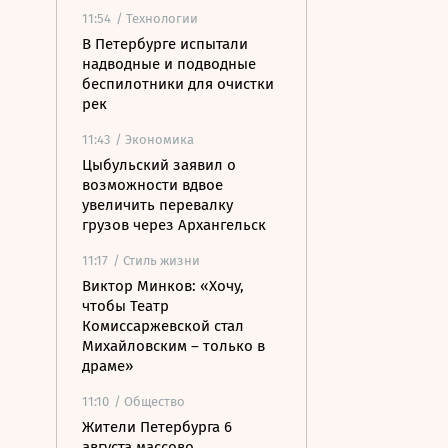
11:54
/ Технологии
В Петербурге испытали
надводные и подводные
беспилотники для очистки
рек
11:43
/ Экономика
Цыбульский заявил о
возможности вдвое
увеличить перевалку
грузов через Архангельск
11:17
/ Стиль жизни
Виктор Минков: «Хочу,
чтобы Театр
Комиссаржевской стал
Михайловским – только в
драме»
11:10
/ Общество
Жители Петербурга 6
августа массово