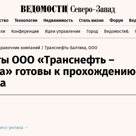
ство
Технологии
Недвижимость
Стиль жизни
Форум
Ве
бщество
Технологии
Недвижимость
Стиль жизни
Форум
вли
Конференции
Идеи управления
Город
Ведомости&
правочник компаний
/ Транснефть-Балтика, ООО
ы ООО «Транснефть –
а» готовы к прохождению
а
ресс-релиза