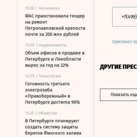
15:38
/ Экономика
ФАС приостановила тендер
+7(499
на ремонт
Петропавловской крепости
почти за 200 млн рублей
Оригинал п
15:09
/ Недвижимость
Объем офисов в продаже в
Петербурге и Ленобласти
вырос за год на 22%
ДРУГИЕ ПРЕ
14:59
/ Технологии
Готовность третьего
электрохаба
Показать ещ
«Правобережный» в
Петербурге достигла 98%
14:25
/ Общество
В Петербурге планируют
создать систему защиты
берегов Финского залива