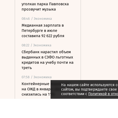
уголках парка Павловска
прозвучит музыка
08:46
/ Экономика
Медианная зарплата в
Петербурге в июле
составила 92 622 рубля
08:22
/ Экономика
Сбербанк нарастил объем
выданных в СЗФО льготных
кредитов на учебу почти на
треть
07:58
/ Экономика
Контейнерные перевозки
На нашем сайте используются c
на ОЖД в январе-июле
сайтом, вы подтверждаете свое
соответствии с
Политикой в отн
снизились на 11%
07:40
/ Недвижимость
В Карелии построят новый
туристско-рекреационный