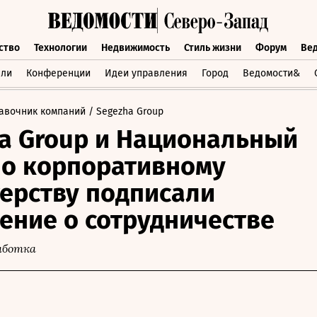
ство
Технологии
Недвижимость
Стиль жизни
Форум
Ве
бщество
Технологии
Недвижимость
Стиль жизни
Форум
вли
Конференции
Идеи управления
Город
Ведомости&
авочник компаний
/ Segezha Group
a Group и Национальный
по корпоративному
ерству подписали
ение о сотрудничестве
работка