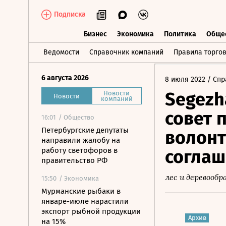
Подписка
Бизнес
Экономика
Политика
Обще
Бизнес
Экономика
Политика
О
Ведомости
Справочник компаний
Правила торго
6 августа 2026
8 июля 2022
/ Спр
Segezh
Новости
Новости
компаний
совет 
16:01
/ Общество
Петербургские депутаты
волонт
направили жалобу на
работу светофоров в
соглаш
правительство РФ
лес и деревооб
15:50
/ Экономика
Мурманские рыбаки в
январе-июле нарастили
экспорт рыбной продукции
Архив
на 15%