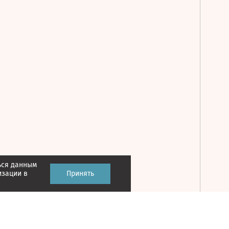
ься данным
Принять
изации в