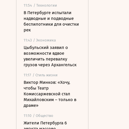
11:54
/ Технологии
В Петербурге испытали
надводные и подводные
беспилотники для очистки
рек
11:43
/ Экономика
Цыбульский заявил о
возможности вдвое
увеличить перевалку
грузов через Архангельск
11:17
/ Стиль жизни
Виктор Минков: «Хочу,
чтобы Театр
Комиссаржевской стал
Михайловским – только в
драме»
11:10
/ Общество
Жители Петербурга 6
августа массово