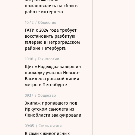
пожаловались на сбои в
работе интернета
10:42
/ Общество
ГАТИ с 2024 года требует
восстановить разбитую
галерею в Петроградском
районе Петербурга
10:16
/ Технологии
Щит «Надежда» завершил
проходку участка Невско-
Василеостровской линии
метро в Петербурге
09:17
/ Общество
Экипаж пропавшего под
Иркутском самолета из
Ленобласти эвакуировали
09:05
/ Стиль жизни
В самых живописных