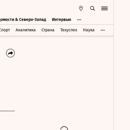
домости & Северо-Запад
Интервью
Ведомости & Северо-Запад
Интервью
Спорт
Аналитика
Страна
Техуспех
Наука