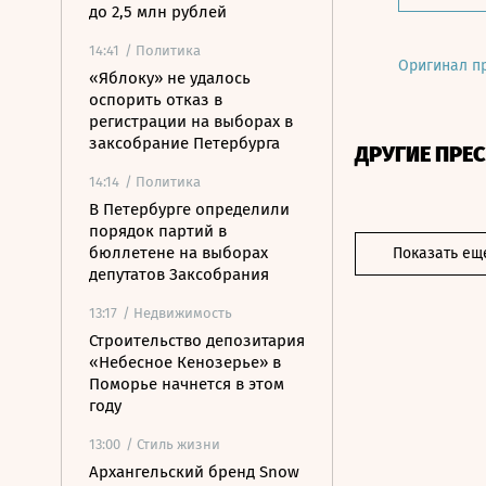
до 2,5 млн рублей
14:41
/ Политика
Оригинал п
«Яблоку» не удалось
оспорить отказ в
регистрации на выборах в
заксобрание Петербурга
ДРУГИЕ ПРЕ
14:14
/ Политика
В Петербурге определили
порядок партий в
бюллетене на выборах
Показать ещ
депутатов Заксобрания
13:17
/ Недвижимость
Строительство депозитария
«Небесное Кенозерье» в
Поморье начнется в этом
году
13:00
/ Стиль жизни
Архангельский бренд Snow