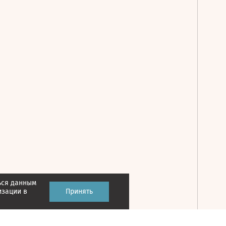
ься данным
Принять
изации в