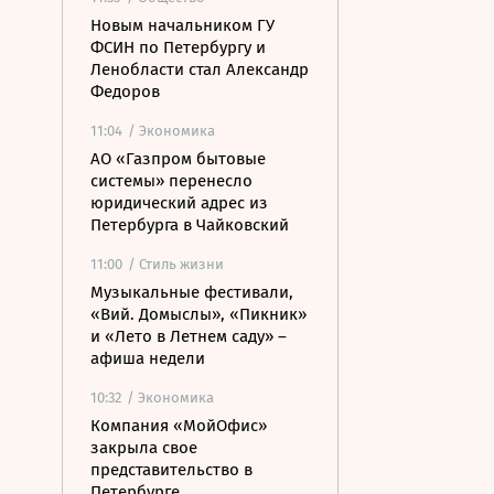
Новым начальником ГУ
ФСИН по Петербургу и
Ленобласти стал Александр
Федоров
11:04
/ Экономика
АО «Газпром бытовые
системы» перенесло
юридический адрес из
Петербурга в Чайковский
11:00
/ Стиль жизни
Музыкальные фестивали,
«Вий. Домыслы», «Пикник»
и «Лето в Летнем саду» –
афиша недели
10:32
/ Экономика
Компания «МойОфис»
закрыла свое
представительство в
Петербурге