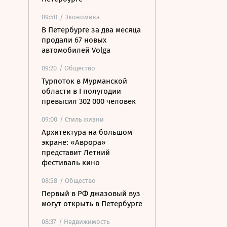
09:50
/ Экономика
В Петербурге за два месяца
продали 67 новых
автомобилей Volga
09:20
/ Общество
Турпоток в Мурманской
области в I полугодии
превысил 302 000 человек
09:00
/ Стиль жизни
Архитектура на большом
экране: «Аврора»
представит Летний
фестиваль кино
08:58
/ Общество
Первый в РФ джазовый вуз
могут открыть в Петербурге
08:37
/ Недвижимость