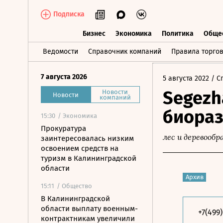
Подписка
Бизнес
Экономика
Политика
Обще
Бизнес
Экономика
Политика
О
Ведомости
Справочник компаний
Правила торго
7 августа 2026
5 августа 2022
/ С
Segezh
Новости
Новости
компаний
биораз
15:30
/ Экономика
Прокуратура
лес и деревооб
заинтересовалась низким
освоением средств на
туризм в Калининградской
области
Архив
15:11
/ Общество
В Калининградской
области выплату военным-
+7(499
контрактникам увеличили