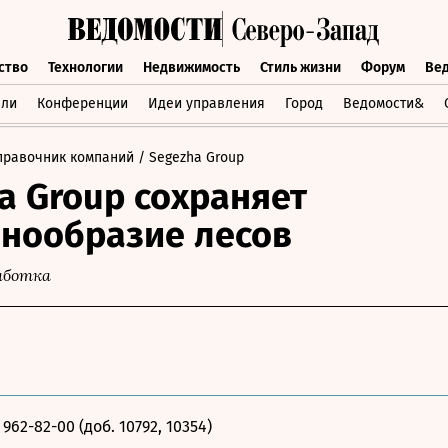
ство
Технологии
Недвижимость
Стиль жизни
Форум
Ве
бщество
Технологии
Недвижимость
Стиль жизни
Форум
вли
Конференции
Идеи управления
Город
Ведомости&
правочник компаний
/ Segezha Group
a Group сохраняет
нообразие лесов
работка
) 962-82-00 (доб. 10792, 10354)