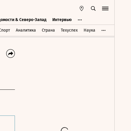
домости & Северо-Запад
Интервью
Ведомости & Северо-Запад
Интервью
Спорт
Аналитика
Страна
Техуспех
Наука