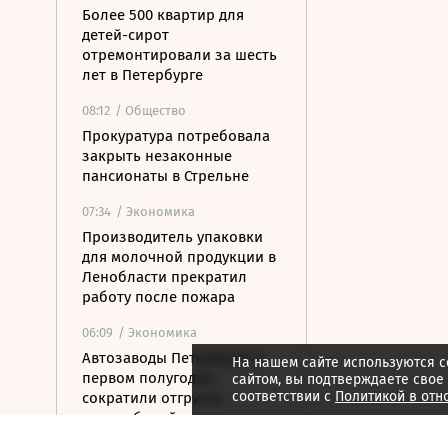
Более 500 квартир для
детей-сирот
отремонтировали за шесть
лет в Петербурге
08:12
/ Общество
Прокуратура потребовала
закрыть незаконные
пансионаты в Стрельне
07:34
/ Экономика
Производитель упаковки
для молочной продукции в
Ленобласти прекратил
работу после пожара
06:09
/ Экономика
Автозаводы Петербурга в
На нашем сайте используются c
первом полугодии
сайтом, вы подтверждаете свое
соответствии с
Политикой в отн
сократили отгрузку
автомобилей