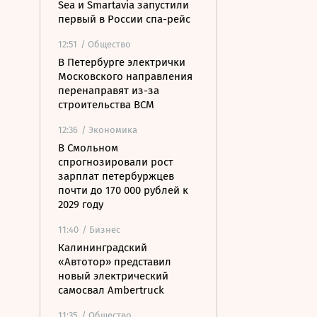
Sea и Smartavia запустили
первый в России спа-рейс
12:51
/ Общество
В Петербурге электрички
Московского направления
перенаправят из-за
строительства ВСМ
12:36
/ Экономика
В Смольном
спрогнозировали рост
зарплат петербуржцев
почти до 170 000 рублей к
2029 году
11:40
/ Бизнес
Калининградский
«Автотор» представил
новый электрический
самосвал Ambertruck
11:35
/ Общество