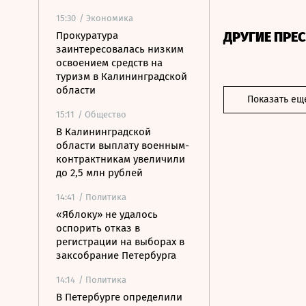
15:30
/ Экономика
ДРУГИЕ ПРЕ
Прокуратура
заинтересовалась низким
освоением средств на
туризм в Калининградской
области
Показать ещ
15:11
/ Общество
В Калининградской
области выплату военным-
контрактникам увеличили
до 2,5 млн рублей
14:41
/ Политика
«Яблоку» не удалось
оспорить отказ в
регистрации на выборах в
заксобрание Петербурга
14:14
/ Политика
В Петербурге определили