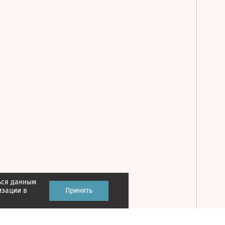
ься данным
Принять
изации в