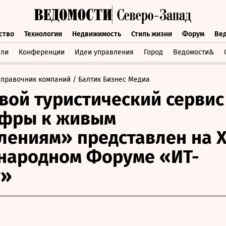
ство
Технологии
Недвижимость
Стиль жизни
Форум
Ве
бщество
Технологии
Недвижимость
Стиль жизни
Форум
вли
Конференции
Идеи управления
Город
Ведомости&
Справочник компаний
/ Балтик Бизнес Медиа
ой туристический сервис
ифры к живым
лениям» представлен на 
народном Форуме «ИТ-
г»