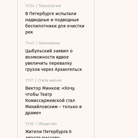
11:54
/ Технологии
В Петербурге испытали
надводные и подводные
беспилотники для очистки
рек
11:43
/ Экономика
Цыбульский заявил о
возможности вдвое
увеличить перевалку
грузов через Архангельск
11:17
/ Стиль жизни
Виктор Минков: «Хочу,
чтобы Театр
Комиссаржевской стал
Михайловским – только в
драме»
11:10
/ Общество
Жители Петербурга 6
августа массово