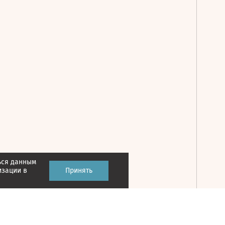
ься данным
Принять
изации в