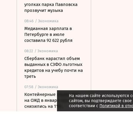
уголках парка Павловска
прозвучит музыка
08:46
/ Экономика
Медианная зарплата в
Петербурге в июле
составила 92 622 рубля
08:22
/ Экономика
Сбербанк нарастил объем
выданных в СЗФО льготных
кредитов на учебу почти на
треть
07:58
/ Экономика
Контейнерные перевозки
На нашем сайте используются c
на ОЖД в январе-июле
сайтом, вы подтверждаете свое
соответствии с
Политикой в отн
снизились на 11%
07:40
/ Недвижимость
В Карелии построят новый
туристско-рекреационный