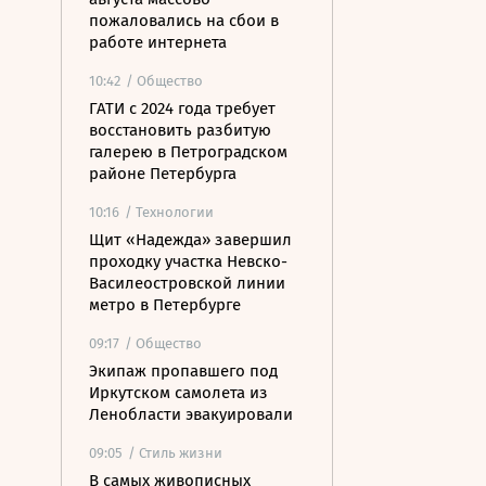
пожаловались на сбои в
работе интернета
10:42
/ Общество
ГАТИ с 2024 года требует
восстановить разбитую
галерею в Петроградском
районе Петербурга
10:16
/ Технологии
Щит «Надежда» завершил
проходку участка Невско-
Василеостровской линии
метро в Петербурге
09:17
/ Общество
Экипаж пропавшего под
Иркутском самолета из
Ленобласти эвакуировали
09:05
/ Стиль жизни
В самых живописных