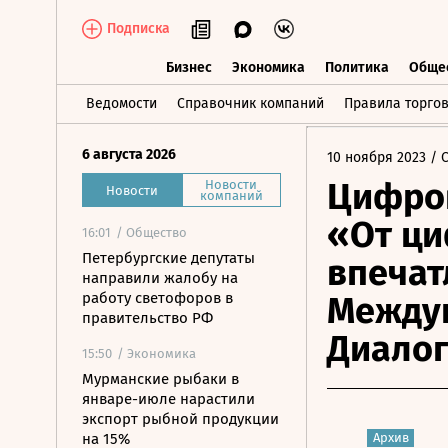
Подписка
Бизнес
Экономика
Политика
Обще
Бизнес
Экономика
Политика
О
Ведомости
Справочник компаний
Правила торго
6 августа 2026
10 ноября 2023
/ 
Цифров
Новости
Новости
компаний
«От ц
16:01
/ Общество
Петербургские депутаты
впечат
направили жалобу на
работу светофоров в
Между
правительство РФ
Диало
15:50
/ Экономика
Мурманские рыбаки в
январе-июле нарастили
экспорт рыбной продукции
на 15%
Архив