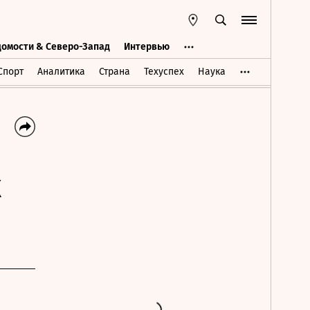
домости & Северо-Запад
Интервью
Ведомости & Северо-Запад
Интервью
Спорт
Аналитика
Страна
Техуспех
Наука
X