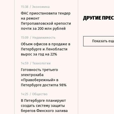
15:38
/ Экономика
ФАС приостановила тендер
ДРУГИЕ ПРЕ
на ремонт
Петропавловской крепости
почти за 200 млн рублей
15:09
/ Недвижимость
Показать ещ
Объем офисов в продаже в
Петербурге и Ленобласти
вырос за год на 22%
14:59
/ Технологии
Готовность третьего
электрохаба
«Правобережный» в
Петербурге достигла 98%
14:25
/ Общество
В Петербурге планируют
создать систему защиты
берегов Финского залива