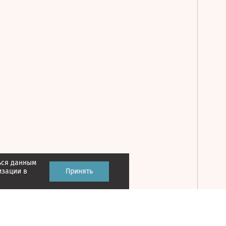
ься данным
Принять
изации в