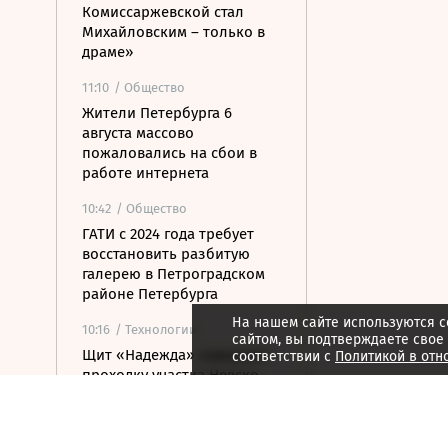
Комиссаржевской стал
Михайловским – только в
драме»
11:10
/ Общество
Жители Петербурга 6
августа массово
пожаловались на сбои в
работе интернета
10:42
/ Общество
ГАТИ с 2024 года требует
восстановить разбитую
галерею в Петроградском
районе Петербурга
На нашем сайте используются c
10:16
/ Технологии
сайтом, вы подтверждаете свое
Щит «Надежда» завершил
соответствии с
Политикой в отн
проходку участка Невско-
Василеостровской линии
метро в Петербурге