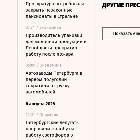
Прокуратура потребовала
ДРУГИЕ ПРЕ
закрыть незаконные
пансионаты в Стрельне
07:34
/ Экономика
Показать ещ
Производитель упаковки
для молочной продукции в
Ленобласти прекратил
работу после пожара
06:09
/ Экономика
Автозаводы Петербурга в
первом полугодии
сократили отгрузку
автомобилей
6 августа 2026
16:01
/ Общество
Петербургские депутаты
направили жалобу на
работу светофоров в