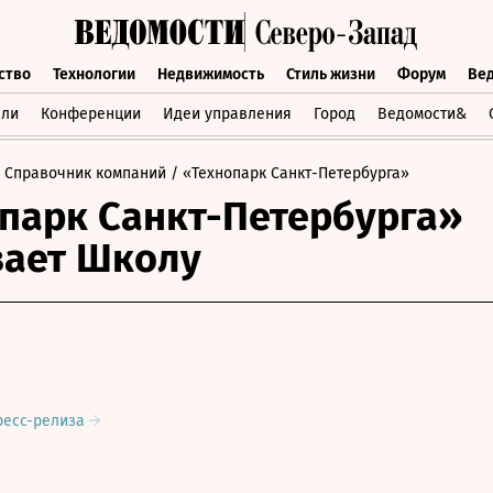
ство
Технологии
Недвижимость
Стиль жизни
Форум
Ве
бщество
Технологии
Недвижимость
Стиль жизни
Форум
вли
Конференции
Идеи управления
Город
Ведомости&
 Справочник компаний
/ «Технопарк Санкт-Петербурга»
парк Санкт-Петербурга»
вает Школу
ресс-релиза