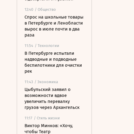
12:40
/ Общество
Спрос на школьные товары
в Петербурге и Ленобласти
вырос в июле почти в два
раза
11:54
/ Технологии
В Петербурге испытали
надводные и подводные
беспилотники для очистки
рек
11:43
/ Экономика
Цыбульский заявил о
возможности вдвое
увеличить перевалку
грузов через Архангельск
11:17
/ Стиль жизни
Виктор Минков: «Хочу,
чтобы Театр