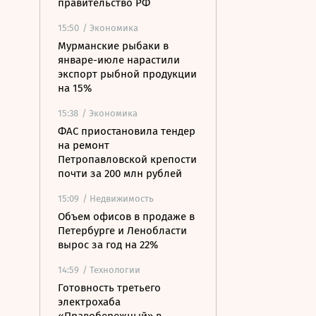
правительство РФ
15:50
/ Экономика
Мурманские рыбаки в
январе-июле нарастили
экспорт рыбной продукции
на 15%
15:38
/ Экономика
ФАС приостановила тендер
на ремонт
Петропавловской крепости
почти за 200 млн рублей
15:09
/ Недвижимость
Объем офисов в продаже в
Петербурге и Ленобласти
вырос за год на 22%
14:59
/ Технологии
Готовность третьего
электрохаба