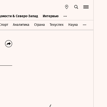
домости & Северо-Запад
Интервью
Ведомости & Северо-Запад
Интервью
Спорт
Аналитика
Страна
Техуспех
Наука