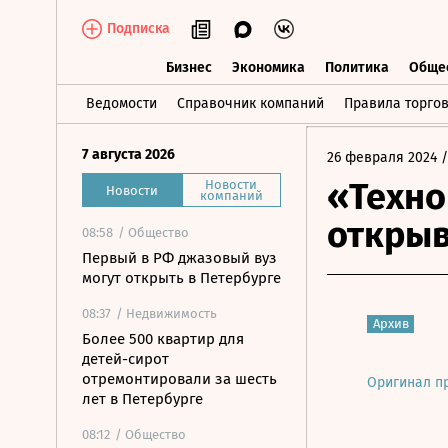
Подписка
Бизнес
Экономика
Политика
Обще
Бизнес
Экономика
Политика
О
Ведомости
Справочник компаний
Правила торго
7 августа 2026
26 февраля 2024
/
«Техно
Новости
Новости
компаний
откры
08:58
/ Общество
Первый в РФ джазовый вуз
могут открыть в Петербурге
08:37
/ Недвижимость
Архив
Более 500 квартир для
детей-сирот
отремонтировали за шесть
Оригинал п
лет в Петербурге
08:12
/ Общество