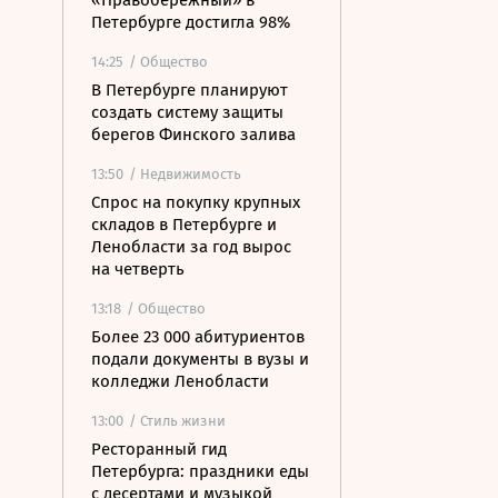
«Правобережный» в
Петербурге достигла 98%
14:25
/ Общество
В Петербурге планируют
создать систему защиты
берегов Финского залива
13:50
/ Недвижимость
Спрос на покупку крупных
складов в Петербурге и
Ленобласти за год вырос
на четверть
13:18
/ Общество
Более 23 000 абитуриентов
подали документы в вузы и
колледжи Ленобласти
13:00
/ Стиль жизни
Ресторанный гид
Петербурга: праздники еды
с десертами и музыкой