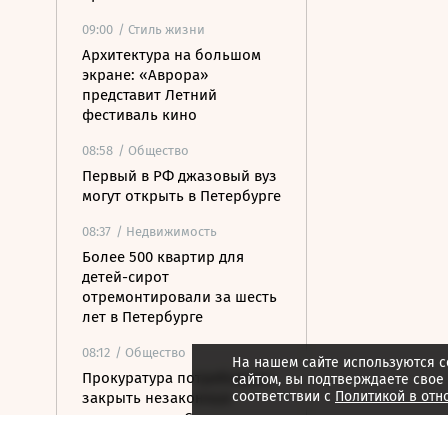
09:00
/ Стиль жизни
Архитектура на большом
экране: «Аврора»
представит Летний
фестиваль кино
08:58
/ Общество
Первый в РФ джазовый вуз
могут открыть в Петербурге
08:37
/ Недвижимость
Более 500 квартир для
детей-сирот
отремонтировали за шесть
лет в Петербурге
08:12
/ Общество
На нашем сайте используются c
Прокуратура потребовала
сайтом, вы подтверждаете свое
соответствии с
Политикой в отн
закрыть незаконные
пансионаты в Стрельне