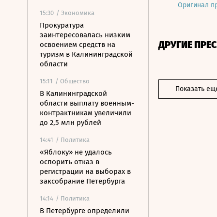
Оригинал п
15:30
/ Экономика
Прокуратура
заинтересовалась низким
ДРУГИЕ ПРЕ
освоением средств на
туризм в Калининградской
области
15:11
/ Общество
Показать ещ
В Калининградской
области выплату военным-
контрактникам увеличили
до 2,5 млн рублей
14:41
/ Политика
«Яблоку» не удалось
оспорить отказ в
регистрации на выборах в
заксобрание Петербурга
14:14
/ Политика
В Петербурге определили