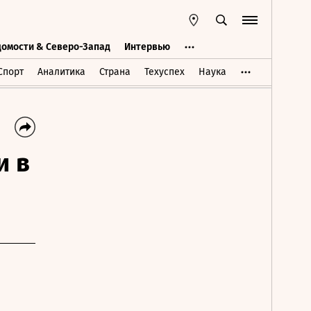
домости & Северо-Запад
Интервью
Ведомости & Северо-Запад
Интервью
Спорт
Аналитика
Страна
Техуспех
Наука
и в