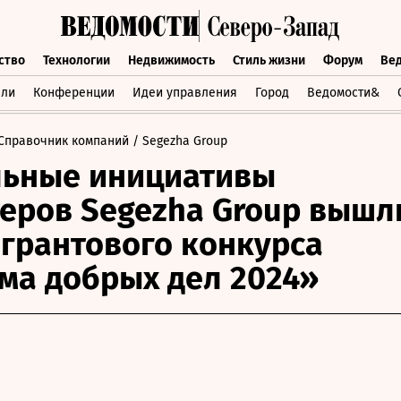
ство
Технологии
Недвижимость
Стиль жизни
Форум
Ве
бщество
Технологии
Недвижимость
Стиль жизни
Форум
вли
Конференции
Идеи управления
Город
Ведомости&
Справочник компаний
/ Segezha Group
льные инициативы
еров Segezha Group вышл
грантового конкурса
ма добрых дел 2024»