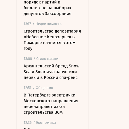
порядок партий в
бюллетене на выборах
депутатов Заксобрания
13:17
/ Недвижимость
Строительство депозитария
«Небесное Кенозерье» в
Поморье начнется в этом
году
13:00
/ Стиль жизни
Архангельский бренд Snow
Sea и Smartavia запустили
первый в России спа-рейс
12:51
/ Общество
В Петербурге электрички
Московского направления
перенаправят из-за
строительства ВСМ
12:36
/ Экономика