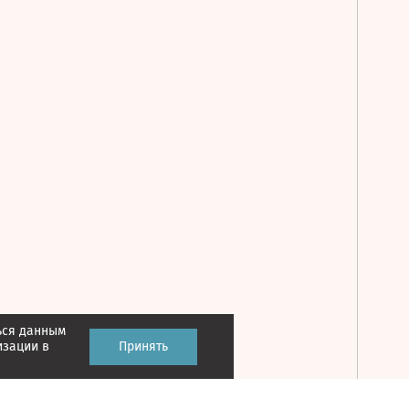
ься данным
Принять
изации в