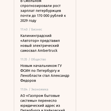
В Смольном
спрогнозировали рост
зарплат петербуржцев
почти до 170 000 рублей к
2029 году
11:40
/ Бизнес
Калининградский
«Автотор» представил
новый электрический
самосвал Ambertruck
11:35
/ Общество
Новым начальником ГУ
ФСИН по Петербургу и
Ленобласти стал Александр
Федоров
11:04
/ Экономика
АО «Газпром бытовые
системы» перенесло
юридический адрес из
Петербурга в Чайковский