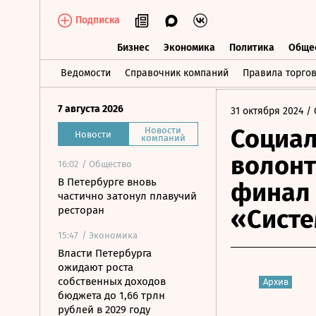
Подписка
Бизнес
Экономика
Политика
Обще
Бизнес
Экономика
Политика
О
Ведомости
Справочник компаний
Правила торго
7 августа 2026
31 октября 2024
/ 
Социа
Новости
Новости
компаний
волонт
16:02
/ Общество
В Петербурге вновь
финал 
частично затонул плавучий
ресторан
«Систе
15:47
/ Экономика
Власти Петербурга
ожидают роста
собственных доходов
Архив
бюджета до 1,66 трлн
рублей в 2029 году