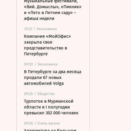
Музыкальные фестивали,
«Вий. Домыслы», «Пикник»
и «Лето в Летнем саду» –
афиша недели
10:32
/ Экономика
Компания «МойОфис»
закрыла свое
представительство в
Петербурге
09:50
/ Экономика
В Петербурге за два месяца
продали 67 новых
автомобилей Volga
09:20
/ Общество
Турпоток в Мурманской
области в I полугодии
превысил 302 000 человек
09:00
/ Стиль жизни
Архитектура на большом