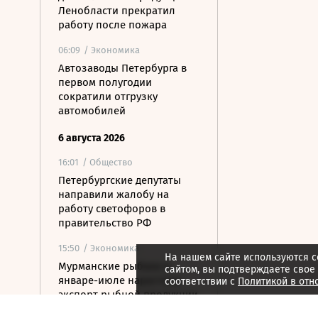
Ленобласти прекратил
работу после пожара
06:09
/ Экономика
Автозаводы Петербурга в
первом полугодии
сократили отгрузку
автомобилей
6 августа 2026
16:01
/ Общество
Петербургские депутаты
направили жалобу на
работу светофоров в
правительство РФ
15:50
/ Экономика
На нашем сайте используются c
Мурманские рыбаки в
сайтом, вы подтверждаете свое
январе-июле нарастили
соответствии с
Политикой в отн
экспорт рыбной продукции
на 15%