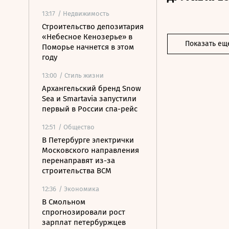
13:17
/ Недвижимость
Строительство депозитария
«Небесное Кенозерье» в
Показать ещ
Поморье начнется в этом
году
13:00
/ Стиль жизни
Архангельский бренд Snow
Sea и Smartavia запустили
первый в России спа-рейс
12:51
/ Общество
В Петербурге электрички
Московского направления
перенаправят из-за
строительства ВСМ
12:36
/ Экономика
В Смольном
спрогнозировали рост
зарплат петербуржцев