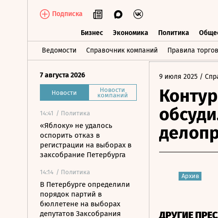
Подписка
Бизнес
Экономика
Политика
Обще
Бизнес
Экономика
Политика
О
Ведомости
Справочник компаний
Правила торго
7 августа 2026
9 июля 2025
/ Спр
Контур
Новости
Новости
компаний
обсуди
14:41
/ Политика
«Яблоку» не удалось
делопр
оспорить отказ в
регистрации на выборах в
заксобрание Петербурга
14:14
/ Политика
Архив
В Петербурге определили
порядок партий в
бюллетене на выборах
депутатов Заксобрания
ДРУГИЕ ПРЕ