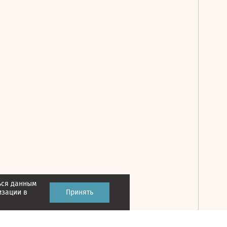
ься данным
Принять
изации в