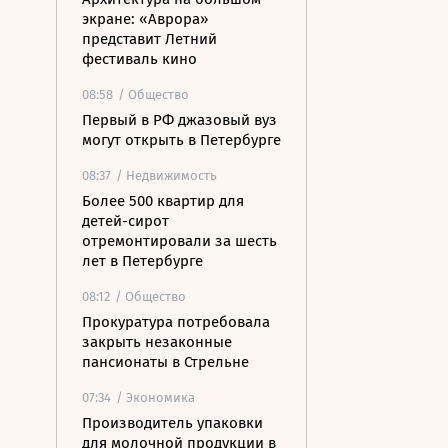
экране: «Аврора»
представит Летний
фестиваль кино
08:58
/ Общество
Первый в РФ джазовый вуз
могут открыть в Петербурге
08:37
/ Недвижимость
Более 500 квартир для
детей-сирот
отремонтировали за шесть
лет в Петербурге
08:12
/ Общество
Прокуратура потребовала
закрыть незаконные
пансионаты в Стрельне
07:34
/ Экономика
Производитель упаковки
для молочной продукции в