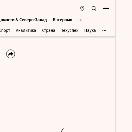
домости & Северо-Запад
Интервью
Ведомости & Северо-Запад
Интервью
Спорт
Аналитика
Страна
Техуспех
Наука