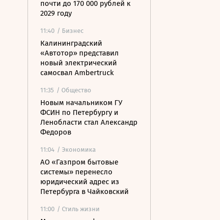
почти до 170 000 рублей к
2029 году
11:40
/ Бизнес
Калининградский
«Автотор» представил
новый электрический
самосвал Ambertruck
11:35
/ Общество
Новым начальником ГУ
ФСИН по Петербургу и
Ленобласти стал Александр
Федоров
11:04
/ Экономика
АО «Газпром бытовые
системы» перенесло
юридический адрес из
Петербурга в Чайковский
11:00
/ Стиль жизни