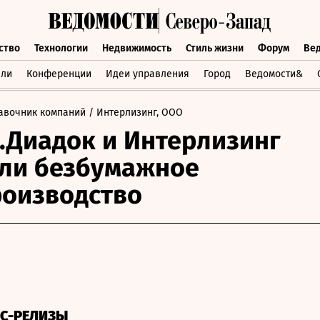
ство
Технологии
Недвижимость
Стиль жизни
Форум
Ве
бщество
Технологии
Недвижимость
Стиль жизни
Форум
вли
Конференции
Идеи управления
Город
Ведомости&
авочник компаний
/ Интерлизинг, ООО
.Диадок и Интерлизинг
ли безбумажное
оизводство
СС-РЕЛИЗЫ