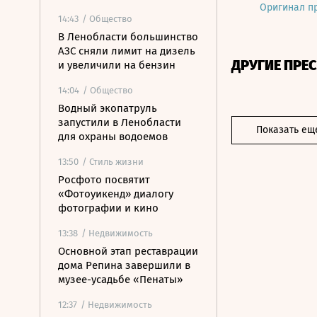
Оригинал п
14:43
/ Общество
В Ленобласти большинство
АЗС сняли лимит на дизель
ДРУГИЕ ПРЕ
и увеличили на бензин
14:04
/ Общество
Водный экопатруль
запустили в Ленобласти
Показать ещ
для охраны водоемов
13:50
/ Стиль жизни
Росфото посвятит
«Фотоуикенд» диалогу
фотографии и кино
13:38
/ Недвижимость
Основной этап реставрации
дома Репина завершили в
музее-усадьбе «Пенаты»
12:37
/ Недвижимость