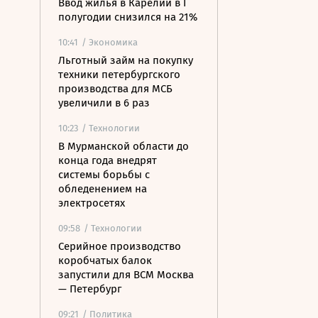
Ввод жилья в Карелии в I
полугодии снизился на 21%
10:41
/ Экономика
Льготный займ на покупку
техники петербургского
производства для МСБ
увеличили в 6 раз
10:23
/ Технологии
В Мурманской области до
конца года внедрят
системы борьбы с
обледенением на
электросетях
09:58
/ Технологии
Серийное производство
коробчатых балок
запустили для ВСМ Москва
— Петербург
09:21
/ Политика