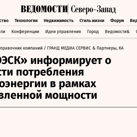
ство
Технологии
Недвижимость
Стиль жизни
Форум
Ве
бщество
Технологии
Недвижимость
Стиль жизни
Форум
вли
Конференции
Идеи управления
Город
Ведомости&
Справочник компаний
/ ГРАНД МЕДИА СЕРВИС & Партнеры, КА
ОЭСК» информирует о
ти потребления
оэнергии в рамках
вленной мощности