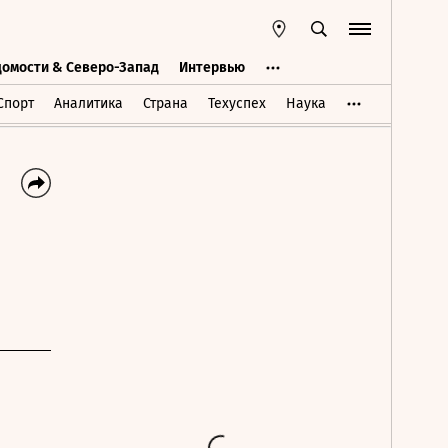
домости & Северо-Запад
Интервью
Ведомости & Северо-Запад
Интервью
Спорт
Аналитика
Страна
Техуспех
Наука