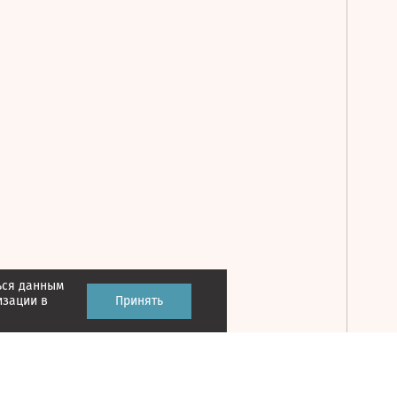
ься данным
Принять
изации в