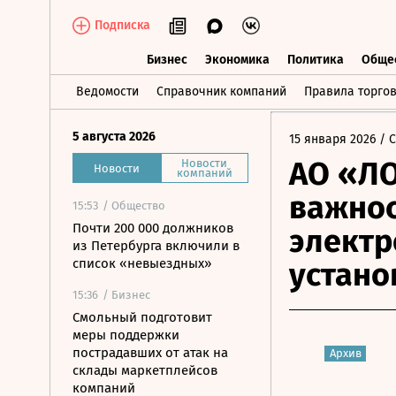
Подписка
Бизнес
Экономика
Политика
Обще
Бизнес
Экономика
Политика
О
Ведомости
Справочник компаний
Правила торго
5 августа 2026
15 января 2026
/ 
АО «Л
Новости
Новости
компаний
важнос
15:53
/ Общество
Почти 200 000 должников
электр
из Петербурга включили в
список «невыездных»
устано
15:36
/ Бизнес
Смольный подготовит
меры поддержки
пострадавших от атак на
Архив
склады маркетплейсов
компаний