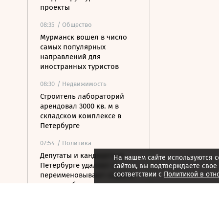
проекты
08:35
/ Общество
Мурманск вошел в число
самых популярных
направлений для
иностранных туристов
08:30
/ Недвижимость
Строитель лабораторий
арендовал 3000 кв. м в
складском комплексе в
Петербурге
07:54
/ Политика
Депутаты и кандидаты в
На нашем сайте используются c
Петербурге удаляют и
сайтом, вы подтверждаете свое
соответствии с
Политикой в отн
переименовывают соцсети
перед выборами
07:42
/ Бизнес
В Карелии построят