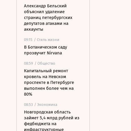
Александр Бельский
объяснил удаление
страниц петербургских
депутатов атаками на
аккаунты
09:15
/ Стиль жизни
В Ботаническом саду
прозвучит Nirvana
08:59
/ Общество
Капитальный ремонт
кровель на Невском
проспекте в Петербурге
выполнен более чем на
80%
08:53
/ Экономика
Новгородская область
займет 5,4 млрд рублей из
федбюджета на
инфраструктурные