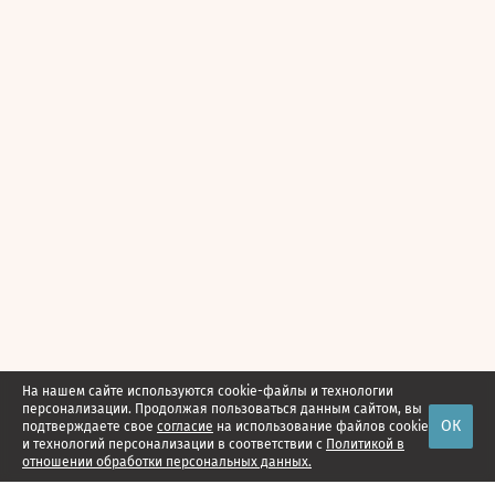
На нашем сайте используются cookie-файлы и технологии
персонализации. Продолжая пользоваться данным сайтом, вы
ОК
подтверждаете свое
согласие
на использование файлов cookie
и технологий персонализации в соответствии с
Политикой в
отношении обработки персональных данных.