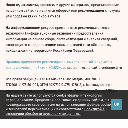
Новости, аналитика, прогнозы и другие материалы, представленные
на данном сайте, не являются офертой или рекомендацией к покупке
или продаже каких-либо активов.
На информационном ресурсе применяются рекомендательные
технологии (информационные технологии предоставления
информации на основе сбора, систематизации и анализа сведений,
относящихся к предпочтениям пользователей сети «Интернет»,
находящихся на территории Российской Федерации).
Правила применения рекомендательных технологий в виджетах
рекламно-обменной сети «СМИ2»
, размещенных на сайте vedomosti.ru
Все права защищены © АО Бизнес Ньюс Медиа, ИНН/КПП
7712108141/771501001, ОГРН 1027739124775, 127018, г. Москва, вн.тер.г.
муниципальный округ Марьина Роща, ул. Полковая, д. 3, стр. 1 1999—
На нашем сайте используются cookie-файлы и технологии
2026
персонализации. Продолжая пользоваться данным сайтом, вы
ОК
подтверждаете свое
согласие
на использование файлов cookie
и технологий персонализации в соответствии с
Политикой в
отношении обработки персональных данных.