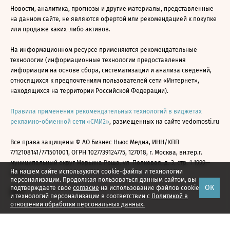
Новости, аналитика, прогнозы и другие материалы, представленные
на данном сайте, не являются офертой или рекомендацией к покупке
или продаже каких-либо активов.
На информационном ресурсе применяются рекомендательные
технологии (информационные технологии предоставления
информации на основе сбора, систематизации и анализа сведений,
относящихся к предпочтениям пользователей сети «Интернет»,
находящихся на территории Российской Федерации).
Правила применения рекомендательных технологий в виджетах
рекламно-обменной сети «СМИ2»
, размещенных на сайте vedomosti.ru
Все права защищены © АО Бизнес Ньюс Медиа, ИНН/КПП
7712108141/771501001, ОГРН 1027739124775, 127018, г. Москва, вн.тер.г.
муниципальный округ Марьина Роща, ул. Полковая, д. 3, стр. 1 1999—
На нашем сайте используются cookie-файлы и технологии
2026
персонализации. Продолжая пользоваться данным сайтом, вы
ОК
подтверждаете свое
согласие
на использование файлов cookie
и технологий персонализации в соответствии с
Политикой в
отношении обработки персональных данных.