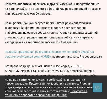
Новости, аналитика, прогнозы и другие материалы, представленные
на данном сайте, не являются офертой или рекомендацией к покупке
или продаже каких-либо активов.
На информационном ресурсе применяются рекомендательные
технологии (информационные технологии предоставления
информации на основе сбора, систематизации и анализа сведений,
относящихся к предпочтениям пользователей сети «Интернет»,
находящихся на территории Российской Федерации).
Правила применения рекомендательных технологий в виджетах
рекламно-обменной сети «СМИ2»
, размещенных на сайте vedomosti.ru
Все права защищены © АО Бизнес Ньюс Медиа, ИНН/КПП
7712108141/771501001, ОГРН 1027739124775, 127018, г. Москва, вн.тер.г.
муниципальный округ Марьина Роща, ул. Полковая, д. 3, стр. 1 1999—
На нашем сайте используются cookie-файлы и технологии
2026
персонализации. Продолжая пользоваться данным сайтом, вы
ОК
подтверждаете свое
согласие
на использование файлов cookie
и технологий персонализации в соответствии с
Политикой в
отношении обработки персональных данных.