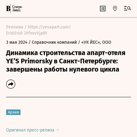
Реклама / https://yesapart.com/
Erid:Erid: 2VfnxvVjp8Y
3 мая 2024
/ Справочник компаний
/ «УК ЙЕС», ООО
Динамика строительства апарт-отеля
YE’S Primorsky в Санкт-Петербурге:
завершены работы нулевого цикла
Архив
Оригинал пресс-релиза