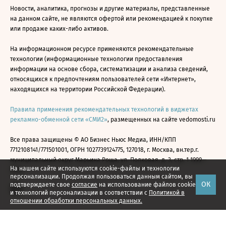
Новости, аналитика, прогнозы и другие материалы, представленные
на данном сайте, не являются офертой или рекомендацией к покупке
или продаже каких-либо активов.
На информационном ресурсе применяются рекомендательные
технологии (информационные технологии предоставления
информации на основе сбора, систематизации и анализа сведений,
относящихся к предпочтениям пользователей сети «Интернет»,
находящихся на территории Российской Федерации).
Правила применения рекомендательных технологий в виджетах
рекламно-обменной сети «СМИ2»
, размещенных на сайте vedomosti.ru
Все права защищены © АО Бизнес Ньюс Медиа, ИНН/КПП
7712108141/771501001, ОГРН 1027739124775, 127018, г. Москва, вн.тер.г.
муниципальный округ Марьина Роща, ул. Полковая, д. 3, стр. 1 1999—
На нашем сайте используются cookie-файлы и технологии
2026
персонализации. Продолжая пользоваться данным сайтом, вы
ОК
подтверждаете свое
согласие
на использование файлов cookie
и технологий персонализации в соответствии с
Политикой в
отношении обработки персональных данных.