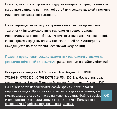
Новости, аналитика, прогнозы и другие материалы, представленные
на данном сайте, не являются офертой или рекомендацией к покупке
или продаже каких-либо активов.
На информационном ресурсе применяются рекомендательные
технологии (информационные технологии предоставления
информации на основе сбора, систематизации и анализа сведений,
относящихся к предпочтениям пользователей сети «Интернет»,
находящихся на территории Российской Федерации).
Правила применения рекомендательных технологий в виджетах
рекламно-обменной сети «СМИ2»
, размещенных на сайте vedomosti.ru
Все права защищены © АО Бизнес Ньюс Медиа, ИНН/КПП
7712108141/771501001, ОГРН 1027739124775, 127018, г. Москва, вн.тер.г.
муниципальный округ Марьина Роща, ул. Полковая, д. 3, стр. 1 1999—
На нашем сайте используются cookie-файлы и технологии
2026
персонализации. Продолжая пользоваться данным сайтом, вы
ОК
подтверждаете свое
согласие
на использование файлов cookie
и технологий персонализации в соответствии с
Политикой в
отношении обработки персональных данных.