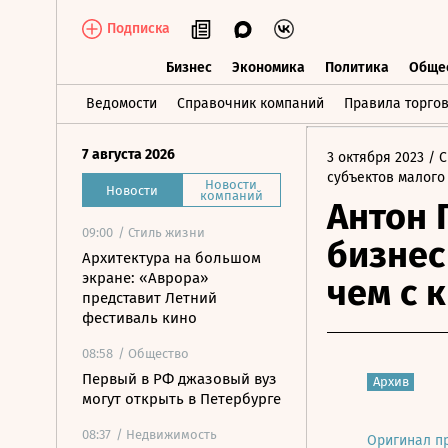
Подписка
Бизнес
Экономика
Политика
Обще
Бизнес
Экономика
Политика
О
Ведомости
Справочник компаний
Правила торго
7 августа 2026
3 октября 2023
/ С
субъектов малого
Новости
Новости
компаний
Антон 
09:00
/ Стиль жизни
бизнес
Архитектура на большом
экране: «Аврора»
чем с 
представит Летний
фестиваль кино
08:58
/ Общество
Первый в РФ джазовый вуз
Архив
могут открыть в Петербурге
08:37
/ Недвижимость
Оригинал п