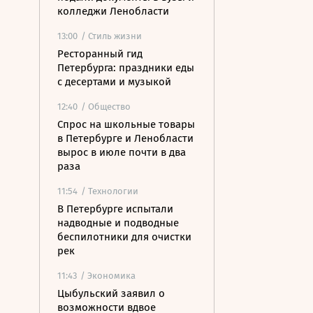
колледжи Ленобласти
13:00
/ Стиль жизни
Ресторанный гид
Петербурга: праздники еды
с десертами и музыкой
12:40
/ Общество
Спрос на школьные товары
в Петербурге и Ленобласти
вырос в июле почти в два
раза
11:54
/ Технологии
В Петербурге испытали
надводные и подводные
беспилотники для очистки
рек
11:43
/ Экономика
Цыбульский заявил о
возможности вдвое