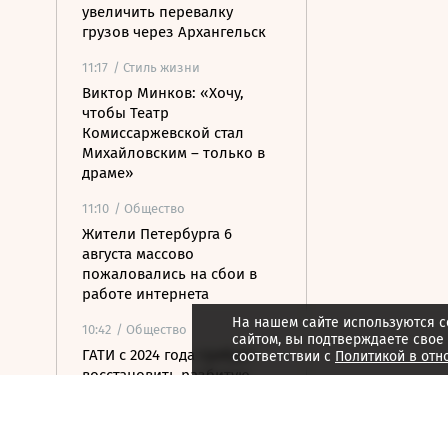
увеличить перевалку
грузов через Архангельск
11:17
/ Стиль жизни
Виктор Минков: «Хочу,
чтобы Театр
Комиссаржевской стал
Михайловским – только в
драме»
11:10
/ Общество
Жители Петербурга 6
августа массово
пожаловались на сбои в
работе интернета
На нашем сайте используются c
10:42
/ Общество
сайтом, вы подтверждаете свое
ГАТИ с 2024 года требует
соответствии с
Политикой в отн
восстановить разбитую
галерею в Петроградском
районе Петербурга