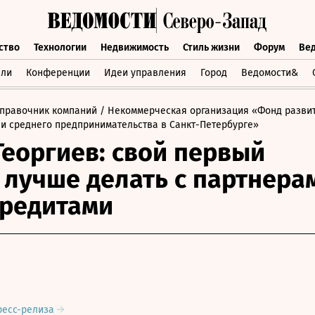
ство
Технологии
Недвижимость
Стиль жизни
Форум
Ве
бщество
Технологии
Недвижимость
Стиль жизни
Форум
вли
Конференции
Идеи управления
Город
Ведомости&
правочник компаний
/ Некоммерческая организация «Фонд разви
 и среднего предпринимательства в Санкт-Петербурге»
Георгиев: свой первый
 лучше делать с партнера
кредитами
ресс-релиза