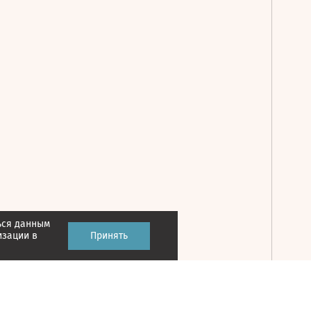
ься данным
Принять
изации в