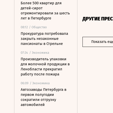
Более 500 квартир для
детей-сирот
отремонтировали за шесть
ДРУГИЕ ПРЕ
лет в Петербурге
08:12
/ Общество
Прокуратура потребовала
закрыть незаконные
Показать ещ
пансионаты в Стрельне
07:34
/ Экономика
Производитель упаковки
для молочной продукции в
Ленобласти прекратил
работу после пожара
06:09
/ Экономика
Автозаводы Петербурга в
первом полугодии
сократили отгрузку
автомобилей