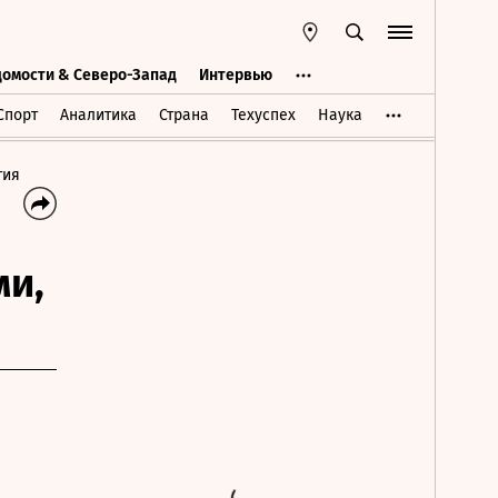
домости & Северо-Запад
Интервью
Ведомости & Северо-Запад
Интервью
Спорт
Аналитика
Страна
Техуспех
Наука
тия
ми,