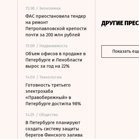
15:38
/ Экономика
ФАС приостановила тендер
ДРУГИЕ ПРЕ
на ремонт
Петропавловской крепости
почти за 200 млн рублей
15:09
/ Недвижимость
Показать ещ
Объем офисов в продаже в
Петербурге и Ленобласти
вырос за год на 22%
14:59
/ Технологии
Готовность третьего
электрохаба
«Правобережный» в
Петербурге достигла 98%
14:25
/ Общество
В Петербурге планируют
создать систему защиты
берегов Финского залива