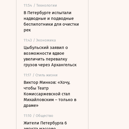
11:54
/ Технологии
В Петербурге испытали
надводные и подводные
беспилотники для очистки
рек
11:43
/ Экономика
Цыбульский заявил о
возможности вдвое
увеличить перевалку
грузов через Архангельск
11:17
/ Стиль жизни
Виктор Минков: «Хочу,
чтобы Театр
Комиссаржевской стал
Михайловским – только в
драме»
11:10
/ Общество
Жители Петербурга 6
августа массово