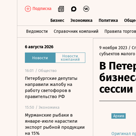
Подписка
Бизнес
Экономика
Политика
Обще
Бизнес
Экономика
Политика
О
Ведомости
Справочник компаний
Правила торго
6 августа 2026
9 ноября 2023
/ С
субъектов малого
Новости
Новости
компаний
В Пете
16:01
/ Общество
бизнес
Петербургские депутаты
направили жалобу на
сессии
работу светофоров в
правительство РФ
15:50
/ Экономика
Мурманские рыбаки в
Архив
январе-июле нарастили
экспорт рыбной продукции
на 15%
Оригинал п