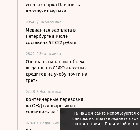
уголках парка Павловска
прозвучит музыка
08:46
/ Экономика
Медианная зарплата в
Петербурге в июле
составила 92 622 рубля
08:22
/ Экономика
Сбербанк нарастил объем
выданных в СЗФО льготных
кредитов на учебу почти на
треть
07:58
/ Экономика
Контейнерные перевозки
на ОЖД в январе-июле
снизились на 11%
На нашем сайте используются c
сайтом, вы подтверждаете свое
07:40
/ Недвижимость
соответствии с
Политикой в отн
В Карелии построят новый
туристско-рекреационный