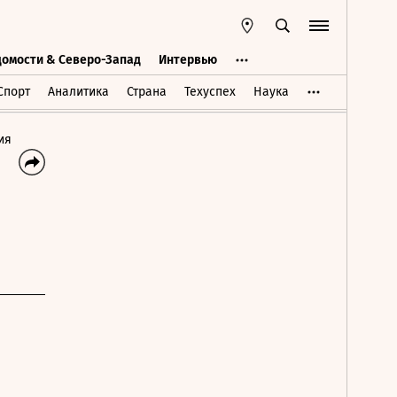
домости & Северо-Запад
Интервью
Ведомости & Северо-Запад
Интервью
Спорт
Аналитика
Страна
Техуспех
Наука
ия