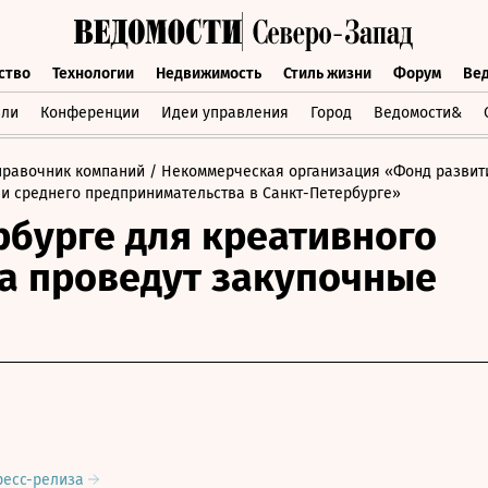
ство
Технологии
Недвижимость
Стиль жизни
Форум
Ве
бщество
Технологии
Недвижимость
Стиль жизни
Форум
вли
Конференции
Идеи управления
Город
Ведомости&
правочник компаний
/ Некоммерческая организация «Фонд развит
 и среднего предпринимательства в Санкт-Петербурге»
рбурге для креативного
а проведут закупочные
ресс-релиза