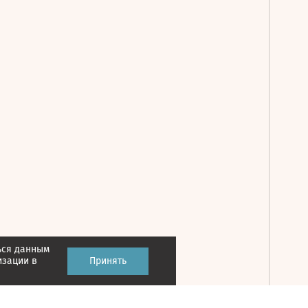
ься данным
Принять
изации в