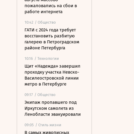
пожаловались на сбои в
работе интернета
10:42
/ Общество
ГАТИ с 2024 года требует
восстановить разбитую
галерею в Петроградском
районе Петербурга
10:16
/ Технологии
Щит «Надежда» завершил
проходку участка Невско-
Василеостровской линии
метро в Петербурге
09:17
/ Общество
Экипаж пропавшего под
Иркутском самолета из
Ленобласти эвакуировали
09:05
/ Стиль жизни
В самых живописных