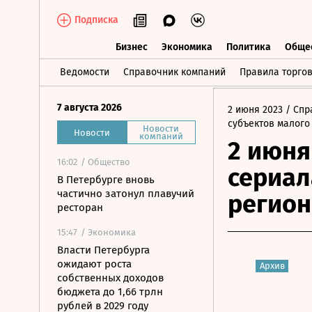
Подписка
Бизнес
Экономика
Политика
Обще
Бизнес
Экономика
Политика
О
Ведомости
Справочник компаний
Правила торго
7 августа 2026
2 июня 2023
/ Спр
субъектов малого
Новости
Новости
компаний
2 июня
16:02
/ Общество
сериал
В Петербурге вновь
частично затонул плавучий
регио
ресторан
15:47
/ Экономика
Власти Петербурга
ожидают роста
Архив
собственных доходов
бюджета до 1,66 трлн
рублей в 2029 году