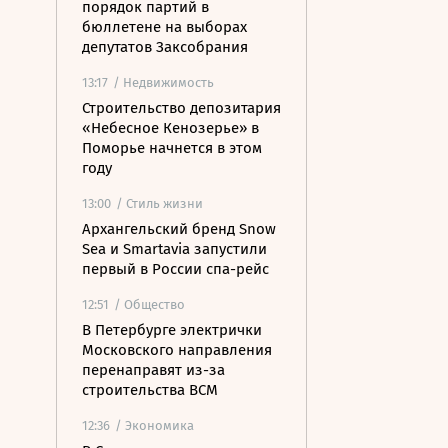
порядок партий в
бюллетене на выборах
депутатов Заксобрания
13:17
/ Недвижимость
Строительство депозитария
«Небесное Кенозерье» в
Поморье начнется в этом
году
13:00
/ Стиль жизни
Архангельский бренд Snow
Sea и Smartavia запустили
первый в России спа-рейс
12:51
/ Общество
В Петербурге электрички
Московского направления
перенаправят из-за
строительства ВСМ
12:36
/ Экономика