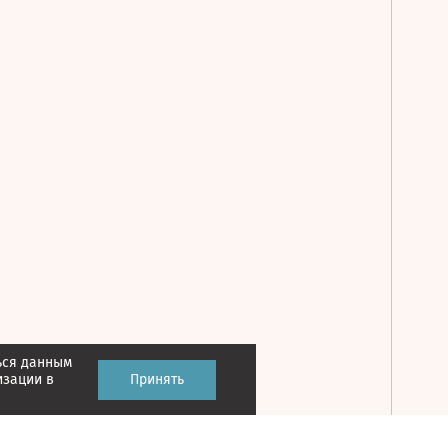
ься данным
Принять
изации в