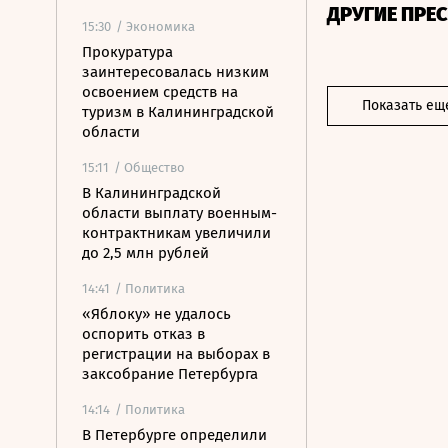
ДРУГИЕ ПРЕ
15:30
/ Экономика
Прокуратура
заинтересовалась низким
освоением средств на
Показать ещ
туризм в Калининградской
области
15:11
/ Общество
В Калининградской
области выплату военным-
контрактникам увеличили
до 2,5 млн рублей
14:41
/ Политика
«Яблоку» не удалось
оспорить отказ в
регистрации на выборах в
заксобрание Петербурга
14:14
/ Политика
В Петербурге определили