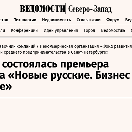
ство
Технологии
Недвижимость
Стиль жизни
Форум
Ве
бщество
Технологии
Недвижимость
Стиль жизни
Форум
вли
Конференции
Идеи управления
Город
Ведомости&
авочник компаний
/ Некоммерческая организация «Фонд развития
 и среднего предпринимательства в Санкт-Петербурге»
 состоялась премьера
а «Новые русские. Бизнес
не»