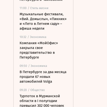
11:00
/ Стиль жизни
Музыкальные фестивали,
«Вий. Домыслы», «Пикник»
и «Лето в Летнем саду» –
афиша недели
10:32
/ Экономика
Компания «МойОфис»
закрыла свое
представительство в
Петербурге
09:50
/ Экономика
В Петербурге за два месяца
продали 67 новых
автомобилей Volga
09:20
/ Общество
Турпоток в Мурманской
области в I полугодии
превысил 302 000 человек