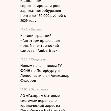
В Смольном
спрогнозировали рост
зарплат петербуржцев
почти до 170 000 рублей к
2029 году
11:40
/ Бизнес
Калининградский
«Автотор» представил
новый электрический
самосвал Ambertruck
11:35
/ Общество
Новым начальником ГУ
ФСИН по Петербургу и
Ленобласти стал Александр
Федоров
11:04
/ Экономика
АО «Газпром бытовые
системы» перенесло
юридический адрес из
Петербурга в Чайковский