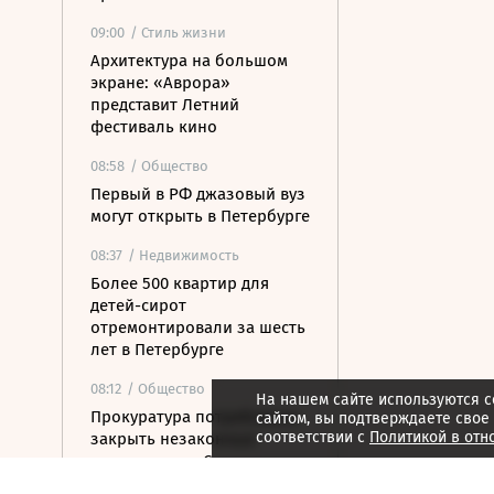
09:00
/ Стиль жизни
Архитектура на большом
экране: «Аврора»
представит Летний
фестиваль кино
08:58
/ Общество
Первый в РФ джазовый вуз
могут открыть в Петербурге
08:37
/ Недвижимость
Более 500 квартир для
детей-сирот
отремонтировали за шесть
лет в Петербурге
08:12
/ Общество
На нашем сайте используются c
Прокуратура потребовала
сайтом, вы подтверждаете свое
соответствии с
Политикой в отн
закрыть незаконные
пансионаты в Стрельне