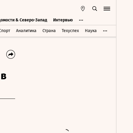
домости & Северо-Запад
Интервью
Ведомости & Северо-Запад
Интервью
Спорт
Аналитика
Страна
Техуспех
Наука
 в