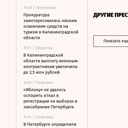
15:30
/ Экономика
ДРУГИЕ ПРЕ
Прокуратура
заинтересовалась низким
освоением средств на
туризм в Калининградской
области
Показать ещ
15:11
/ Общество
В Калининградской
области выплату военным-
контрактникам увеличили
до 2,5 млн рублей
14:41
/ Политика
«Яблоку» не удалось
оспорить отказ в
регистрации на выборах в
заксобрание Петербурга
14:14
/ Политика
В Петербурге определили