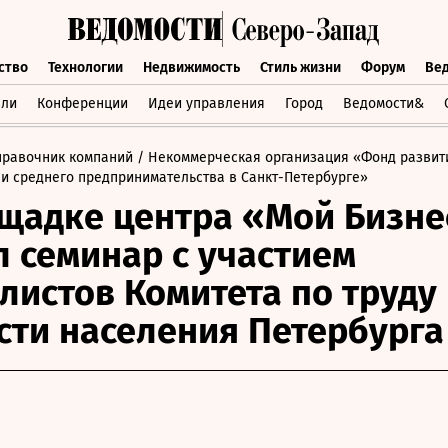
ство
Технологии
Недвижимость
Стиль жизни
Форум
Ве
бщество
Технологии
Недвижимость
Стиль жизни
Форум
вли
Конференции
Идеи управления
Город
Ведомости&
правочник компаний
/ Некоммерческая организация «Фонд развит
 и среднего предпринимательства в Санкт-Петербурге»
щадке центра «Мой Бизне
 семинар с участием
листов Комитета по труду
сти населения Петербурга