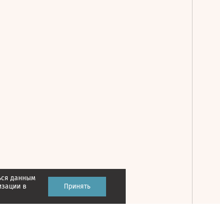
ься данным
Принять
изации в