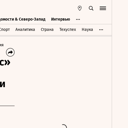
домости & Северо-Запад
Интервью
Ведомости & Северо-Запад
Интервью
Спорт
Аналитика
Страна
Техуспех
Наука
ия
с»
 и