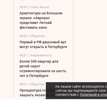
09:00
/ Стиль жизни
Архитектура на большом
экране: «Аврора»
представит Летний
фестиваль кино
08:58
/ Общество
Первый в РФ джазовый вуз
могут открыть в Петербурге
08:37
/ Недвижимость
Более 500 квартир для
детей-сирот
отремонтировали за шесть
лет в Петербурге
08:12
/ Общество
На нашем сайте используются c
Прокуратура потребовала
сайтом, вы подтверждаете свое
соответствии с
Политикой в отн
закрыть незаконные
пансионаты в Стрельне