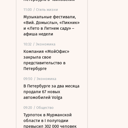
11:00
/ Стиль жизни
Музыкальные фестивали,
«Вий. Домыслы», «Пикник»
и «Лето в Летнем саду» –
афиша недели
10:32
/ Экономика
Компания «МойОфис»
закрыла свое
представительство в
Петербурге
09:50
/ Экономика
В Петербурге за два месяца
продали 67 новых
автомобилей Volga
09:20
/ Общество
Турпоток в Мурманской
области в I полугодии
превысил 302 000 человек