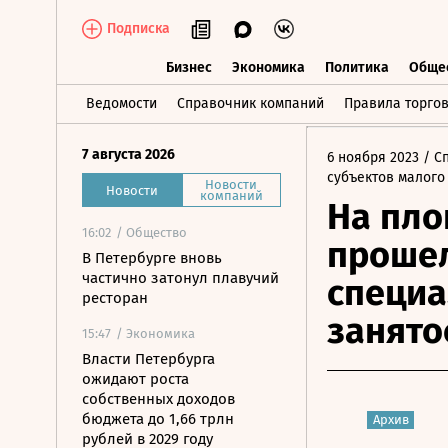
Подписка
Бизнес
Экономика
Политика
Обще
Бизнес
Экономика
Политика
О
Ведомости
Справочник компаний
Правила торго
7 августа 2026
6 ноября 2023
/ С
субъектов малого
Новости
Новости
компаний
На пло
16:02
/ Общество
прошел
В Петербурге вновь
частично затонул плавучий
специа
ресторан
занято
15:47
/ Экономика
Власти Петербурга
ожидают роста
собственных доходов
бюджета до 1,66 трлн
Архив
рублей в 2029 году