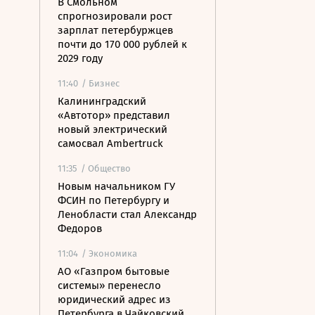
В Смольном
спрогнозировали рост
зарплат петербуржцев
почти до 170 000 рублей к
2029 году
11:40
/ Бизнес
Калининградский
«Автотор» представил
новый электрический
самосвал Ambertruck
11:35
/ Общество
Новым начальником ГУ
ФСИН по Петербургу и
Ленобласти стал Александр
Федоров
11:04
/ Экономика
АО «Газпром бытовые
системы» перенесло
юридический адрес из
Петербурга в Чайковский