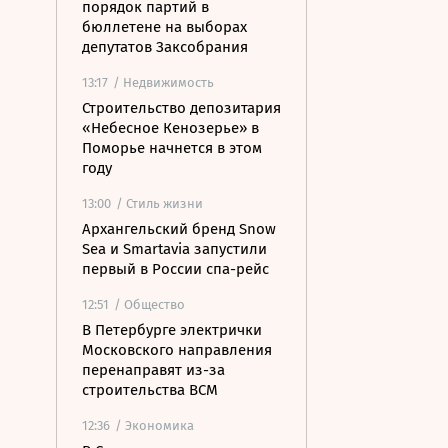
порядок партий в
бюллетене на выборах
депутатов Заксобрания
13:17
/ Недвижимость
Строительство депозитария
«Небесное Кенозерье» в
Поморье начнется в этом
году
13:00
/ Стиль жизни
Архангельский бренд Snow
Sea и Smartavia запустили
первый в России спа-рейс
12:51
/ Общество
В Петербурге электрички
Московского направления
перенаправят из-за
строительства ВСМ
12:36
/ Экономика