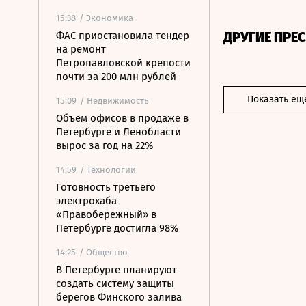
15:38
/ Экономика
ДРУГИЕ ПРЕ
ФАС приостановила тендер
на ремонт
Петропавловской крепости
почти за 200 млн рублей
Показать ещ
15:09
/ Недвижимость
Объем офисов в продаже в
Петербурге и Ленобласти
вырос за год на 22%
14:59
/ Технологии
Готовность третьего
электрохаба
«Правобережный» в
Петербурге достигла 98%
14:25
/ Общество
В Петербурге планируют
создать систему защиты
берегов Финского залива