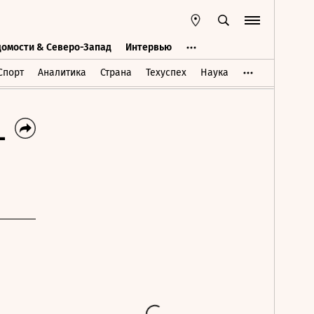
домости & Северо-Запад
Интервью
Ведомости & Северо-Запад
Интервью
Спорт
Аналитика
Страна
Техуспех
Наука
-