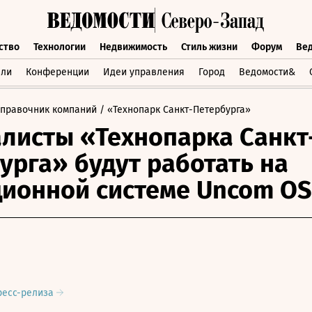
ство
Технологии
Недвижимость
Стиль жизни
Форум
Ве
бщество
Технологии
Недвижимость
Стиль жизни
Форум
вли
Конференции
Идеи управления
Город
Ведомости&
Справочник компаний
/ «Технопарк Санкт-Петербурга»
листы «Технопарка Санкт
урга» будут работать на
ионной системе Uncom OS
ресс-релиза