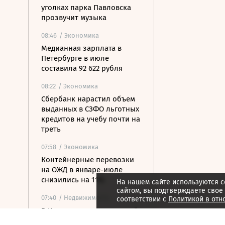
уголках парка Павловска
прозвучит музыка
08:46
/ Экономика
Медианная зарплата в
Петербурге в июле
составила 92 622 рубля
08:22
/ Экономика
Сбербанк нарастил объем
выданных в СЗФО льготных
кредитов на учебу почти на
треть
07:58
/ Экономика
Контейнерные перевозки
на ОЖД в январе-июле
снизились на 11%
На нашем сайте используются c
сайтом, вы подтверждаете свое
07:40
/ Недвижимость
соответствии с
Политикой в отн
В Карелии построят новый
туристско-рекреационный