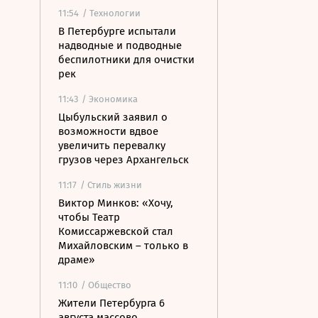
11:54
/ Технологии
В Петербурге испытали
надводные и подводные
беспилотники для очистки
рек
11:43
/ Экономика
Цыбульский заявил о
возможности вдвое
увеличить перевалку
грузов через Архангельск
11:17
/ Стиль жизни
Виктор Минков: «Хочу,
чтобы Театр
Комиссаржевской стал
Михайловским – только в
драме»
11:10
/ Общество
Жители Петербурга 6
августа массово