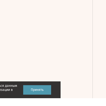
ься данным
Принять
изации в