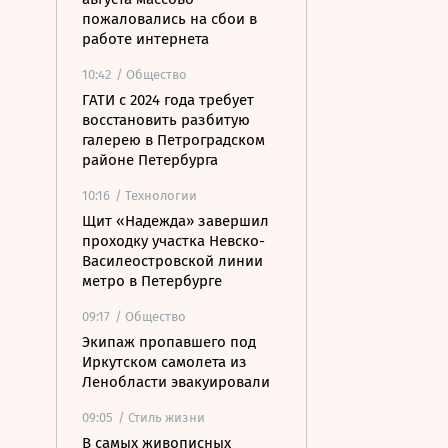
пожаловались на сбои в
работе интернета
10:42
/ Общество
ГАТИ с 2024 года требует
восстановить разбитую
галерею в Петроградском
районе Петербурга
10:16
/ Технологии
Щит «Надежда» завершил
проходку участка Невско-
Василеостровской линии
метро в Петербурге
09:17
/ Общество
Экипаж пропавшего под
Иркутском самолета из
Ленобласти эвакуировали
09:05
/ Стиль жизни
В самых живописных