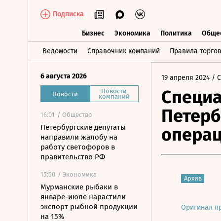
Подписка
Бизнес
Экономика
Политика
Обще
Бизнес
Экономика
Политика
О
Ведомости
Справочник компаний
Правила торго
6 августа 2026
19 апреля 2024
/ 
Специа
Новости
Новости
компаний
Петерб
16:01
/ Общество
Петербургские депутаты
операц
направили жалобу на
работу светофоров в
правительство РФ
15:50
/ Экономика
Архив
Мурманские рыбаки в
январе-июле нарастили
экспорт рыбной продукции
Оригинал п
на 15%